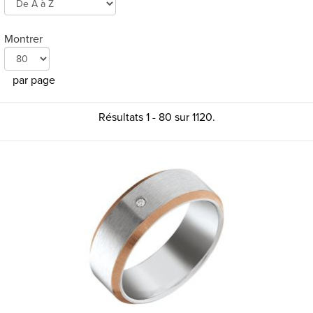
MONTRES
LES GEORGETTES
Montrer
SWAROVSKI
par page
BONNES AFFAIRES
CARTES CADEAUX
Résultats 1 - 80 sur 1120.
IDÉE CADEAUX
QUI SOMMES NOUS
BLOG