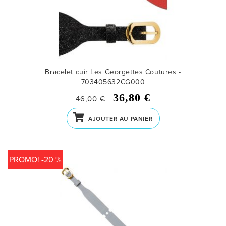
Bracelet cuir Les Georgettes Coutures -
703405632CG000
36,80 €
46,00 €
AJOUTER AU PANIER
PROMO! -20 %