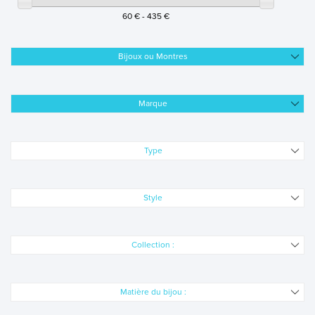
MONTRES
60 € - 435 €
LES GEORGETTES
Bijoux ou Montres
SWAROVSKI
BONNES AFFAIRES
Marque
CARTES CADEAUX
IDÉE CADEAUX
Type
QUI SOMMES NOUS
Style
BLOG
Collection :
Matière du bijou :