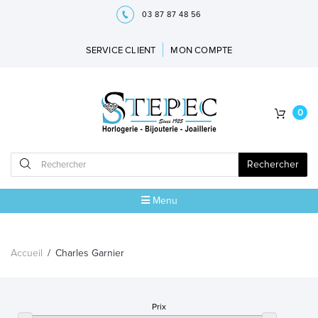
03 87 87 48 56
SERVICE CLIENT
MON COMPTE
0
Rechercher
Menu
ACCUEIL
Accueil
/
Charles Garnier
MARQUES
BIJOUX
Prix