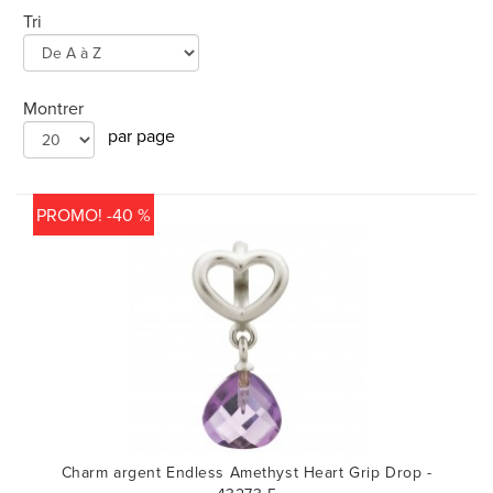
MONTRES
Tri
LES GEORGETTES
SWAROVSKI
Montrer
par page
BONNES AFFAIRES
CARTES CADEAUX
PROMO! -40 %
IDÉE CADEAUX
QUI SOMMES NOUS
BLOG
Charm argent Endless Amethyst Heart Grip Drop -