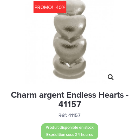
MONTRES
PROMO! -40%
LES GEORGETTES
SWAROVSKI
BONNES AFFAIRES
CARTES CADEAUX
IDÉE CADEAUX
QUI SOMMES NOUS
BLOG
Charm argent Endless Hearts -
41157
Réf:
41157
Produit disponible en stock
Expédition sous 24 heures