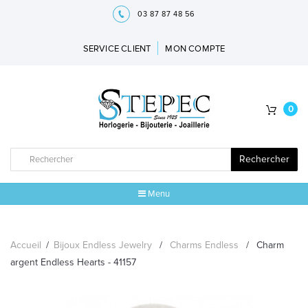
03 87 87 48 56
SERVICE CLIENT
MON COMPTE
0
Rechercher
Menu
ACCUEIL
Accueil
/
Bijoux Endless Jewelry
/
Charms Endless
/
Charm
MARQUES
argent Endless Hearts - 41157
BIJOUX