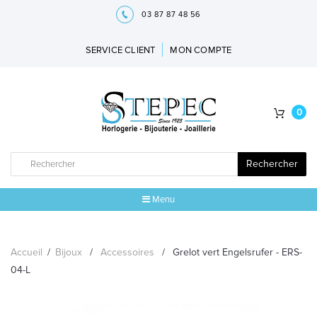
03 87 87 48 56
SERVICE CLIENT
MON COMPTE
0
Rechercher
Menu
ACCUEIL
Accueil
/
Bijoux
/
Accessoires
/
Grelot vert Engelsrufer - ERS-
MARQUES
04-L
BIJOUX