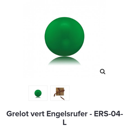
MONTRES
LES GEORGETTES
SWAROVSKI
BONNES AFFAIRES
CARTES CADEAUX
IDÉE CADEAUX
QUI SOMMES NOUS
BLOG
Grelot vert Engelsrufer - ERS-04-
L