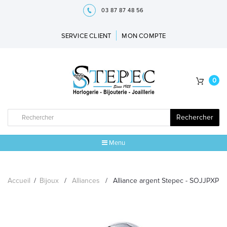
03 87 87 48 56
SERVICE CLIENT
MON COMPTE
0
Rechercher
Menu
ACCUEIL
Accueil
/
Bijoux
/
Alliances
/
Alliance argent Stepec - SOJJPXP
MARQUES
BIJOUX