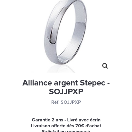
MONTRES
LES GEORGETTES
SWAROVSKI
BONNES AFFAIRES
CARTES CADEAUX
IDÉE CADEAUX
QUI SOMMES NOUS
Alliance argent Stepec -
BLOG
SOJJPXP
Réf:
SOJJPXP
Garantie 2 ans - Livré avec écrin
Livraison offerte dès 70€ d'achat
Satisfait ou remboursé