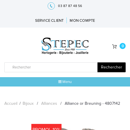
03 87 87 48 56
SERVICE CLIENT
MON COMPTE
0
Rechercher
Menu
ACCUEIL
Accueil
/
Bijoux
/
Alliances
/
Alliance or Breuning - 4807142
MARQUES
BIJOUX
PROMO! -10%