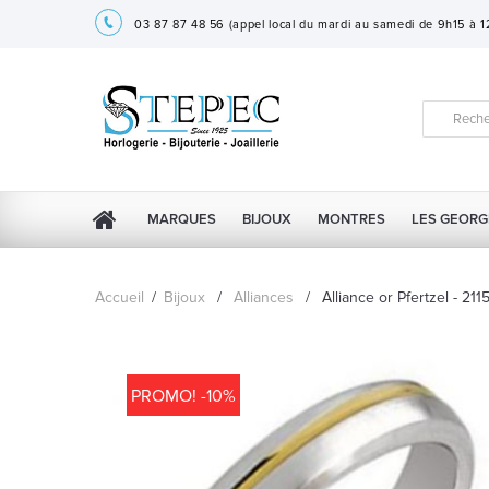
03 87 87 48 56
(appel local du mardi au samedi de 9h15 à 
MARQUES
BIJOUX
MONTRES
LES GEORG
Accueil
/
Bijoux
/
Alliances
/
Alliance or Pfertzel - 21
PROMO! -10%