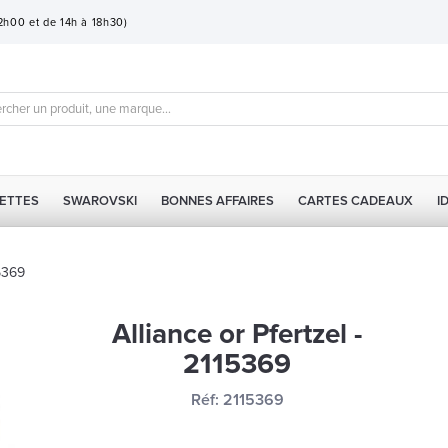
12h00 et de 14h à 18h30)
ETTES
SWAROVSKI
BONNES AFFAIRES
CARTES CADEAUX
I
15369
Alliance or Pfertzel -
2115369
Réf:
2115369