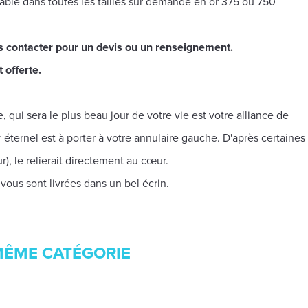
isable dans toutes les tailles sur demande en or 375 ou 750
s contacter pour un devis ou un renseignement.
 offerte.
 qui sera le plus beau jour de votre vie est votre alliance de
éternel est à porter à votre annulaire gauche. D'après certaines
), le relierait directement au cœur.
 vous sont livrées dans un bel écrin.
MÊME CATÉGORIE