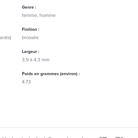
Genre :
femme, homme
Finition :
arats)
brossée
Largeur :
3,9 à 4,3 mm
Poids en grammes (environ) :
4.73