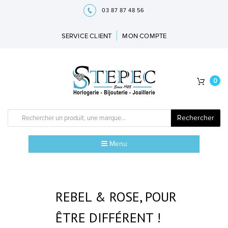
03 87 87 48 56
SERVICE CLIENT
MON COMPTE
0
Rechercher
Menu
ACCUEIL
MARQUES
REBEL & ROSE, POUR
BIJOUX
ÊTRE DIFFÉRENT !