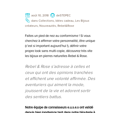
MONTRES
LES GEORGETTES
août 10, 2018
de
STEPEC
dans
Collections
,
Idées cadeau
,
Les Bijoux
SWAROVSKI
créateurs
,
Nouveautés
,
Rebel&Rose
BONNES AFFAIRES
Faites un pied de nez au conformisme ! Si vous
cherchez à affirmer votre personnalité, être unique
CARTES CADEAUX
(c’est si important aujourd’hui !), définir votre
propre look sans multi-copie, découvrez très vite
IDÉE CADEAUX
les bijoux en pierres naturelles Rebel & Rose.
QUI SOMMES NOUS
Rebel & Rose s’adresse à celles et
BOUTIQUE
ceux qui ont des opinions tranchées
et affichent une volonté affirmée. Des
aventuriers qui aiment la mode,
jouissent de la vie et adorent sortir
des sentiers battus.
Notre équipe de connaisseurs e.u.s.e.s ont validé
depuis bien longtemps tant dans notre bijouterie à