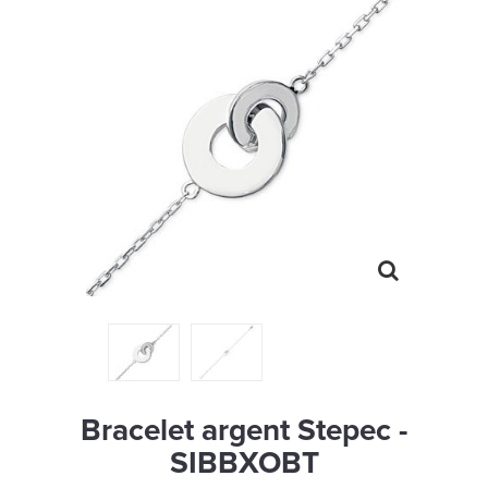
MONTRES
LES GEORGETTES
SWAROVSKI
BONNES AFFAIRES
CARTES CADEAUX
IDÉE CADEAUX
QUI SOMMES NOUS
BLOG
Bracelet argent Stepec -
SIBBXOBT