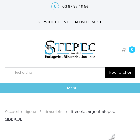
03 87 87 48 56
SERVICE CLIENT
MON COMPTE
0
Rechercher
Menu
ACCUEIL
Accueil
/
Bijoux
/
Bracelets
/
Bracelet argent Stepec -
MARQUES
SIBBXOBT
BIJOUX