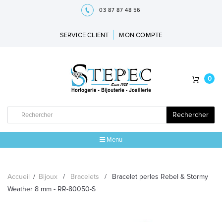
03 87 87 48 56
SERVICE CLIENT
MON COMPTE
0
Rechercher
Menu
ACCUEIL
Accueil
/
Bijoux
/
Bracelets
/
Bracelet perles Rebel & Stormy
MARQUES
Weather 8 mm - RR-80050-S
BIJOUX