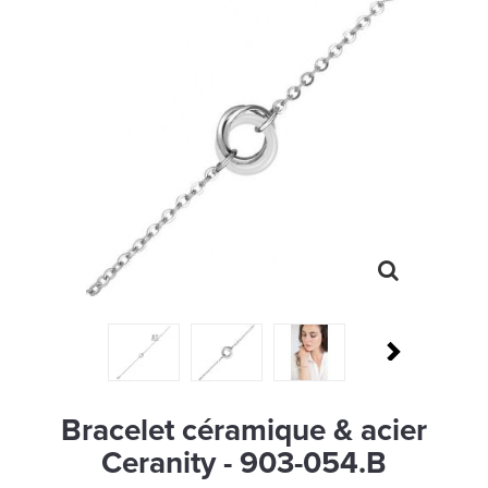
MONTRES
LES GEORGETTES
SWAROVSKI
BONNES AFFAIRES
CARTES CADEAUX
IDÉE CADEAUX
QUI SOMMES NOUS
BLOG
Bracelet céramique & acier
Ceranity - 903-054.B