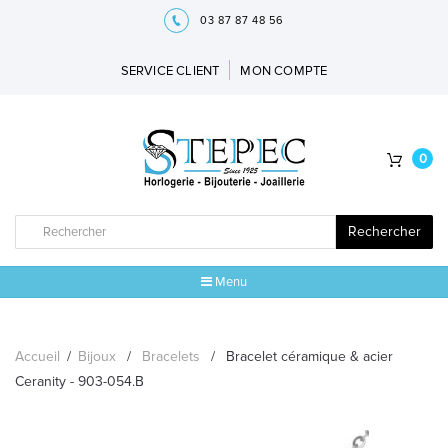
03 87 87 48 56
SERVICE CLIENT
MON COMPTE
0
Rechercher
Menu
ACCUEIL
Accueil
/
Bijoux
/
Bracelets
/
Bracelet céramique & acier
MARQUES
Ceranity - 903-054.B
BIJOUX