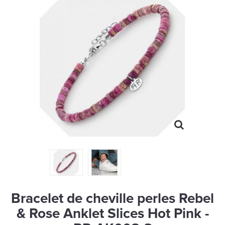
MONTRES
LES GEORGETTES
SWAROVSKI
BONNES AFFAIRES
CARTES CADEAUX
IDÉE CADEAUX
QUI SOMMES NOUS
BLOG
Bracelet de cheville perles Rebel
& Rose Anklet Slices Hot Pink -