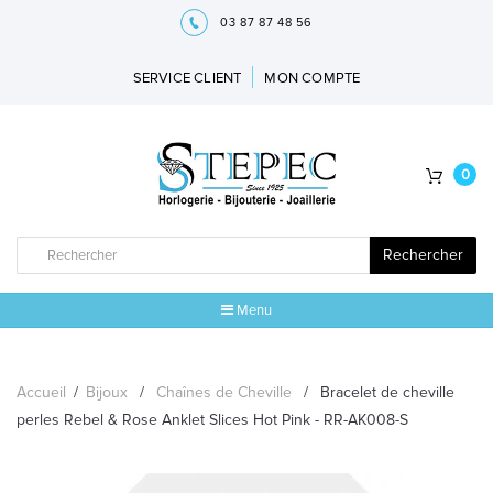
03 87 87 48 56
SERVICE CLIENT
MON COMPTE
0
Rechercher
Menu
ACCUEIL
Accueil
/
Bijoux
/
Chaînes de Cheville
/
Bracelet de cheville
MARQUES
perles Rebel & Rose Anklet Slices Hot Pink - RR-AK008-S
BIJOUX