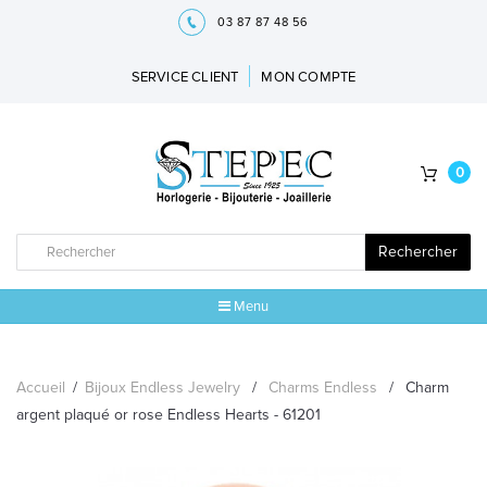
03 87 87 48 56
SERVICE CLIENT
MON COMPTE
0
Rechercher
Menu
ACCUEIL
Accueil
/
Bijoux Endless Jewelry
/
Charms Endless
/
Charm
MARQUES
argent plaqué or rose Endless Hearts - 61201
BIJOUX