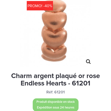
MONTRES
PROMO! -40%
LES GEORGETTES
SWAROVSKI
BONNES AFFAIRES
CARTES CADEAUX
IDÉE CADEAUX
QUI SOMMES NOUS
BLOG
Charm argent plaqué or rose
Endless Hearts - 61201
Réf:
61201
Produit disponible en stock
Expédition sous 24 heures