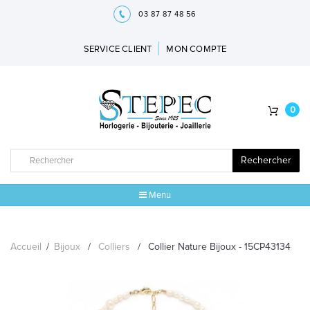
03 87 87 48 56
SERVICE CLIENT
MON COMPTE
0
Rechercher
Menu
ACCUEIL
Accueil
/
Bijoux
/
Colliers
/
Collier Nature Bijoux - 15CP43134
MARQUES
BIJOUX