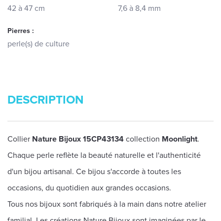
42 à 47 cm
7,6 à 8,4 mm
Pierres :
perle(s) de culture
DESCRIPTION
Collier
Nature Bijoux 15CP43134
collection
Moonlight
.
Chaque perle reflète la beauté naturelle et l'authenticité
d'un bijou artisanal. Ce bijou s'accorde à toutes les
occasions, du quotidien aux grandes occasions.
Tous nos bijoux sont fabriqués à la main dans notre atelier
familial. Les créations Nature Bijoux sont imaginées par le