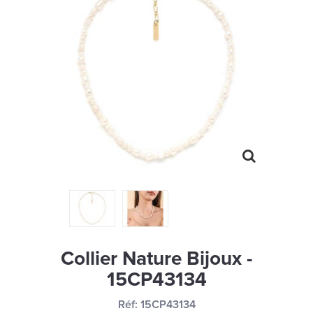
MONTRES
LES GEORGETTES
SWAROVSKI
BONNES AFFAIRES
CARTES CADEAUX
IDÉE CADEAUX
QUI SOMMES NOUS
BLOG
Collier Nature Bijoux -
15CP43134
Réf:
15CP43134