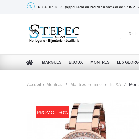
03 87 87 48 56
(appel local du mardi au samedi de 9h15 à 
MARQUES
BIJOUX
MONTRES
LES GEORG
Accueil
/
Montres
/
Montres Femme
/
ELIXA
/
Mont
PROMO! -50%