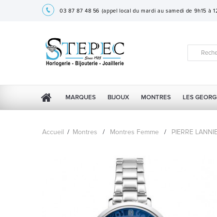
03 87 87 48 56
(appel local du mardi au samedi de 9h15 à 
MARQUES
BIJOUX
MONTRES
LES GEORG
Accueil
/
Montres
/
Montres Femme
/
PIERRE LANNI