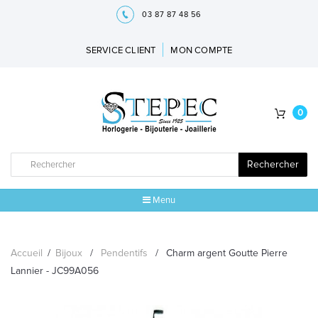
03 87 87 48 56
SERVICE CLIENT
MON COMPTE
0
Rechercher
Menu
ACCUEIL
Accueil
/
Bijoux
/
Pendentifs
/
Charm argent Goutte Pierre
MARQUES
Lannier - JC99A056
BIJOUX