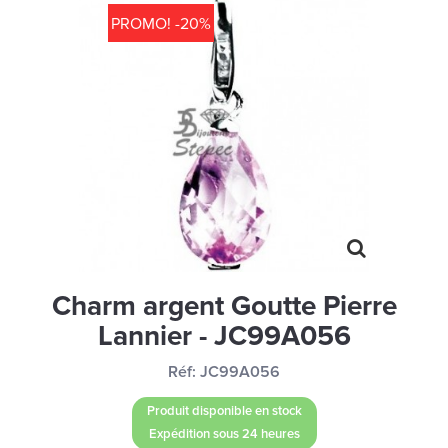
MONTRES
PROMO! -20%
LES GEORGETTES
SWAROVSKI
BONNES AFFAIRES
CARTES CADEAUX
IDÉE CADEAUX
QUI SOMMES NOUS
BLOG
Charm argent Goutte Pierre
Lannier - JC99A056
Réf:
JC99A056
Produit disponible en stock
Expédition sous 24 heures