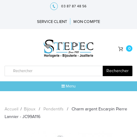
03 87 87 48 56
SERVICE CLIENT
MON COMPTE
0
Rechercher
Menu
ACCUEIL
Accueil
/
Bijoux
/
Pendentifs
/
Charm argent Escarpin Pierre
MARQUES
Lannier - JC99A116
BIJOUX