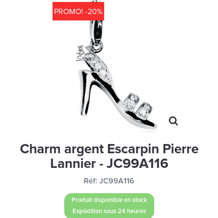
MONTRES
PROMO! -20%
LES GEORGETTES
SWAROVSKI
BONNES AFFAIRES
CARTES CADEAUX
IDÉE CADEAUX
QUI SOMMES NOUS
BLOG
Charm argent Escarpin Pierre
Lannier - JC99A116
Réf:
JC99A116
Produit disponible en stock
Expédition sous 24 heures