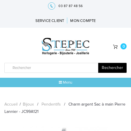
03 87 87 48 56
SERVICE CLIENT
MON COMPTE
0
Rechercher
Menu
ACCUEIL
Accueil
/
Bijoux
/
Pendentifs
/
Charm argent Sac à main Pierre
MARQUES
Lannier - JC99A121
BIJOUX