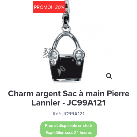
MONTRES
PROMO! -20%
LES GEORGETTES
SWAROVSKI
BONNES AFFAIRES
CARTES CADEAUX
IDÉE CADEAUX
QUI SOMMES NOUS
BLOG
Charm argent Sac à main Pierre
Lannier - JC99A121
Réf:
JC99A121
Produit disponible en stock
Expédition sous 24 heures