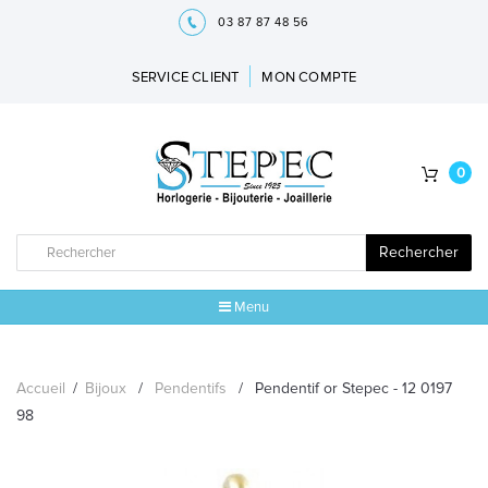
03 87 87 48 56
SERVICE CLIENT
MON COMPTE
0
Rechercher
Menu
ACCUEIL
Accueil
/
Bijoux
/
Pendentifs
/
Pendentif or Stepec - 12 0197
MARQUES
98
BIJOUX