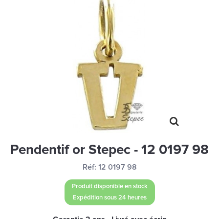
MONTRES
LES GEORGETTES
SWAROVSKI
BONNES AFFAIRES
CARTES CADEAUX
IDÉE CADEAUX
QUI SOMMES NOUS
BLOG
Pendentif or Stepec - 12 0197 98
Réf:
12 0197 98
Produit disponible en stock
Expédition sous 24 heures