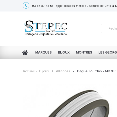
03 87 87 48 56
(appel local du mardi au samedi de 9h15 à 
MARQUES
BIJOUX
MONTRES
LES GEORG
Accueil
/
Bijoux
/
Alliances
/
Bague Jourdan - MB70