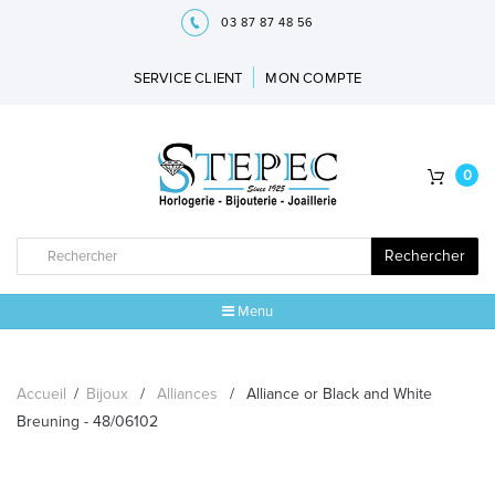
03 87 87 48 56
SERVICE CLIENT
MON COMPTE
0
Rechercher
Menu
ACCUEIL
Accueil
/
Bijoux
/
Alliances
/
Alliance or Black and White
MARQUES
Breuning - 48/06102
BIJOUX