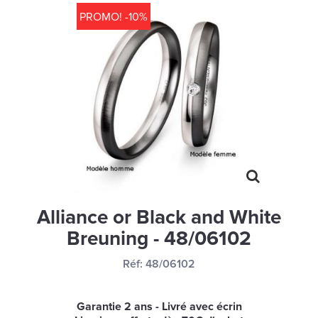
MONTRES
PROMO! -10%
LES GEORGETTES
SWAROVSKI
BONNES AFFAIRES
CARTES CADEAUX
IDÉE CADEAUX
QUI SOMMES NOUS
BLOG
Alliance or Black and White
Breuning - 48/06102
Réf:
48/06102
Garantie 2 ans - Livré avec écrin