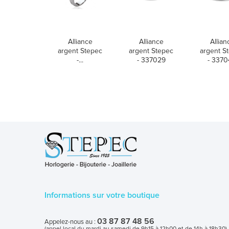
Alliance
Alliance
Allian
argent Stepec
argent Stepec
argent S
-...
- 337029
- 337
Informations sur votre boutique
03 87 87 48 56
Appelez-nous au :
(appel local du mardi au samedi de 9h15 à 12h00 et de 14h à 18h30)