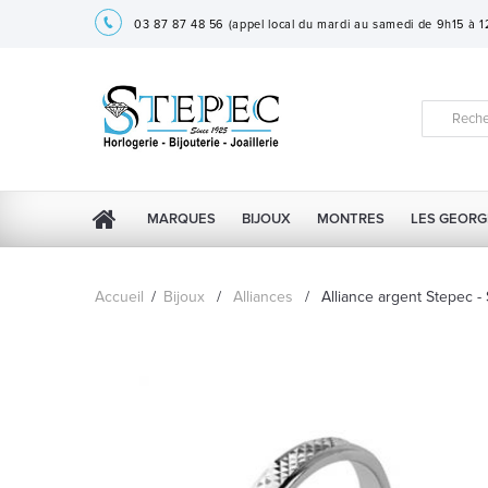
03 87 87 48 56
(appel local du mardi au samedi de 9h15 à 
MARQUES
BIJOUX
MONTRES
LES GEORG
Accueil
/
Bijoux
/
Alliances
/
Alliance argent Stepec 