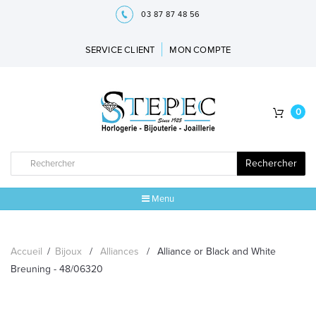
03 87 87 48 56
SERVICE CLIENT
MON COMPTE
0
Rechercher
Menu
ACCUEIL
Accueil
/
Bijoux
/
Alliances
/
Alliance or Black and White
MARQUES
Breuning - 48/06320
BIJOUX