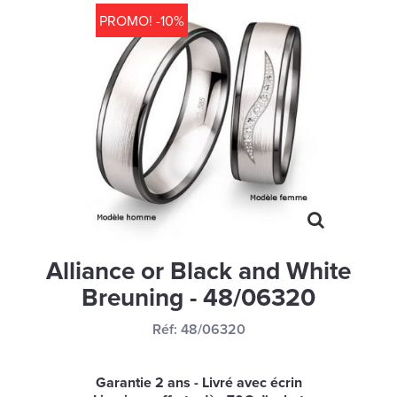
MONTRES
PROMO! -10%
LES GEORGETTES
SWAROVSKI
BONNES AFFAIRES
CARTES CADEAUX
IDÉE CADEAUX
QUI SOMMES NOUS
BLOG
Alliance or Black and White
Breuning - 48/06320
Réf:
48/06320
Garantie 2 ans - Livré avec écrin