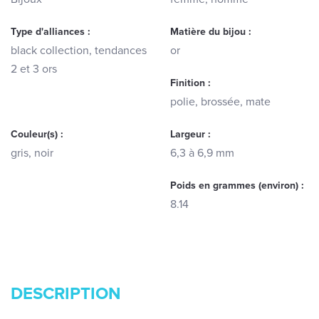
Type d'alliances :
Matière du bijou :
black collection, tendances
or
2 et 3 ors
Finition :
polie, brossée, mate
Couleur(s) :
Largeur :
gris, noir
6,3 à 6,9 mm
Poids en grammes (environ) :
8.14
DESCRIPTION