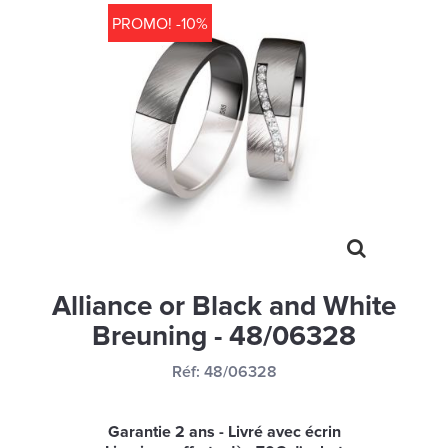
MONTRES
PROMO! -10%
LES GEORGETTES
SWAROVSKI
BONNES AFFAIRES
CARTES CADEAUX
IDÉE CADEAUX
QUI SOMMES NOUS
BLOG
Alliance or Black and White
Breuning - 48/06328
Réf:
48/06328
Garantie 2 ans - Livré avec écrin