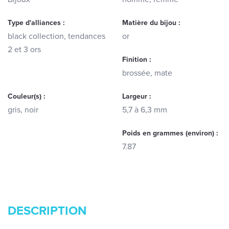
Type d'alliances :
Matière du bijou :
black collection, tendances
or
2 et 3 ors
Finition :
brossée, mate
Couleur(s) :
Largeur :
gris, noir
5,7 à 6,3 mm
Poids en grammes (environ) :
7.87
DESCRIPTION