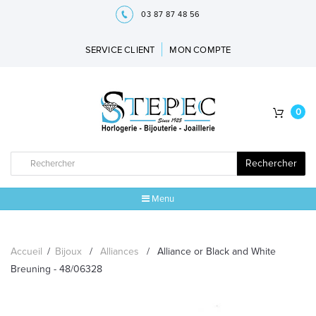
03 87 87 48 56
SERVICE CLIENT
MON COMPTE
0
Rechercher
Menu
ACCUEIL
Accueil
/
Bijoux
/
Alliances
/
Alliance or Black and White
MARQUES
Breuning - 48/06328
BIJOUX