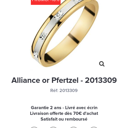
MONTRES
LES GEORGETTES
SWAROVSKI
BONNES AFFAIRES
CARTES CADEAUX
IDÉE CADEAUX
QUI SOMMES NOUS
Alliance or Pfertzel - 2013309
BLOG
Réf:
2013309
Garantie 2 ans - Livré avec écrin
Livraison offerte dès 70€ d'achat
Satisfait ou remboursé