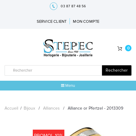
03 87 87 48 56
SERVICE CLIENT
MON COMPTE
0
Rechercher
Menu
ACCUEIL
Accueil
/
Bijoux
/
Alliances
/
Alliance or Pfertzel - 2013309
MARQUES
BIJOUX
PROMO! -10%