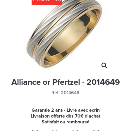
MONTRES
LES GEORGETTES
SWAROVSKI
BONNES AFFAIRES
CARTES CADEAUX
IDÉE CADEAUX
QUI SOMMES NOUS
Alliance or Pfertzel - 2014649
BLOG
Réf:
2014649
Garantie 2 ans - Livré avec écrin
Livraison offerte dès 70€ d'achat
Satisfait ou remboursé