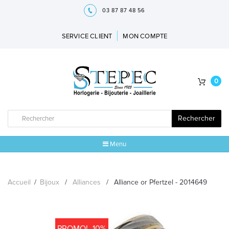
03 87 87 48 56
SERVICE CLIENT
MON COMPTE
0
Rechercher
Menu
ACCUEIL
Accueil
/
Bijoux
/
Alliances
/
Alliance or Pfertzel - 2014649
MARQUES
BIJOUX
PROMO! -10%