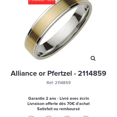
MONTRES
LES GEORGETTES
SWAROVSKI
BONNES AFFAIRES
CARTES CADEAUX
IDÉE CADEAUX
QUI SOMMES NOUS
Alliance or Pfertzel - 2114859
BLOG
Réf:
2114859
Garantie 2 ans - Livré avec écrin
Livraison offerte dès 70€ d'achat
Satisfait ou remboursé