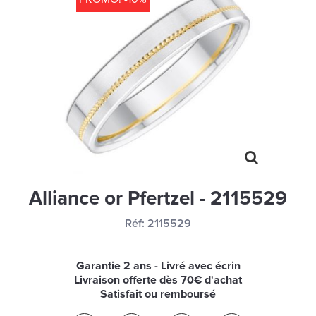
MONTRES
LES GEORGETTES
SWAROVSKI
BONNES AFFAIRES
CARTES CADEAUX
IDÉE CADEAUX
QUI SOMMES NOUS
Alliance or Pfertzel - 2115529
BLOG
Réf:
2115529
Garantie 2 ans - Livré avec écrin
Livraison offerte dès 70€ d'achat
Satisfait ou remboursé