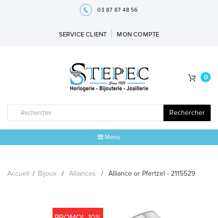
03 87 87 48 56
SERVICE CLIENT
MON COMPTE
0
Rechercher
Menu
ACCUEIL
Accueil
/
Bijoux
/
Alliances
/
Alliance or Pfertzel - 2115529
MARQUES
BIJOUX
PROMO! -10%