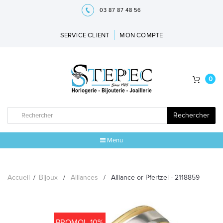
03 87 87 48 56
SERVICE CLIENT
MON COMPTE
0
Rechercher
Menu
ACCUEIL
Accueil
/
Bijoux
/
Alliances
/
Alliance or Pfertzel - 2118859
MARQUES
BIJOUX
PROMO! -10%