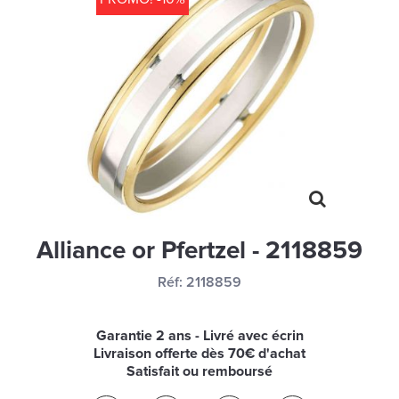
MONTRES
LES GEORGETTES
SWAROVSKI
BONNES AFFAIRES
CARTES CADEAUX
IDÉE CADEAUX
QUI SOMMES NOUS
Alliance or Pfertzel - 2118859
BLOG
Réf:
2118859
Garantie 2 ans - Livré avec écrin
Livraison offerte dès 70€ d'achat
Satisfait ou remboursé