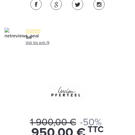
5
/
5
Voir les avis (
1
)
1 900,00 €
-50%
TTC
950,00 €