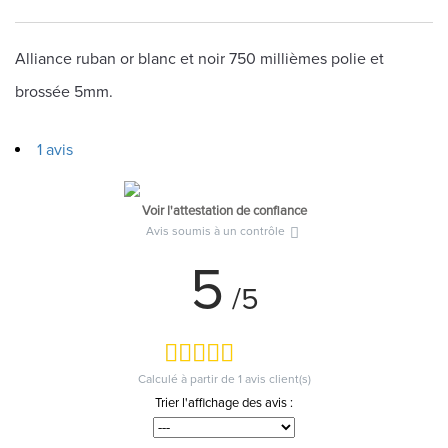
Alliance ruban or blanc et noir 750 millièmes polie et
brossée 5mm.
1 avis
Voir l'attestation de confiance
Avis soumis à un contrôle
5
/5
Calculé à partir de
1
avis client(s)
Trier l'affichage des avis :