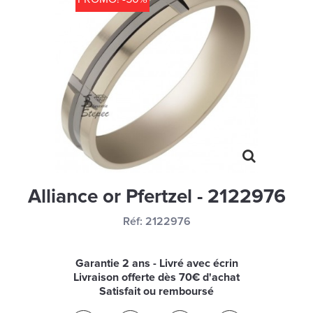
MONTRES
LES GEORGETTES
SWAROVSKI
BONNES AFFAIRES
CARTES CADEAUX
IDÉE CADEAUX
QUI SOMMES NOUS
Alliance or Pfertzel - 2122976
BLOG
Réf:
2122976
Garantie 2 ans - Livré avec écrin
Livraison offerte dès 70€ d'achat
Satisfait ou remboursé