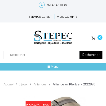
03 87 87 48 56
SERVICE CLIENT
MON COMPTE
0
Rechercher
Menu
ACCUEIL
Accueil
/
Bijoux
/
Alliances
/
Alliance or Pfertzel - 2122976
MARQUES
BIJOUX
PROMO! -50%