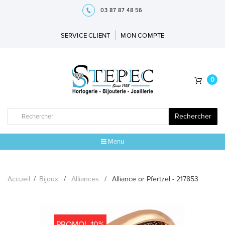
03 87 87 48 56
SERVICE CLIENT
MON COMPTE
0
Rechercher
Menu
ACCUEIL
Accueil
/
Bijoux
/
Alliances
/
Alliance or Pfertzel - 217853
MARQUES
BIJOUX
PROMO! -10%