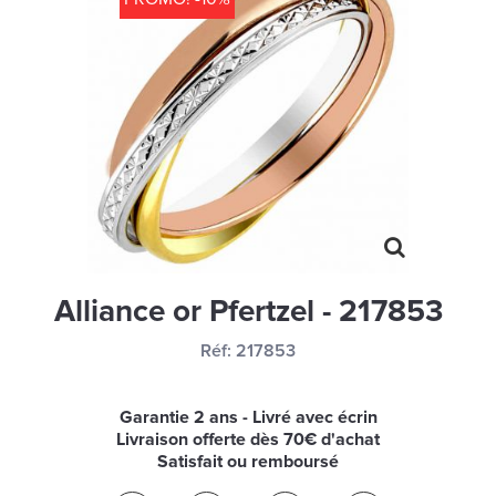
MONTRES
LES GEORGETTES
SWAROVSKI
BONNES AFFAIRES
CARTES CADEAUX
IDÉE CADEAUX
QUI SOMMES NOUS
Alliance or Pfertzel - 217853
BLOG
Réf:
217853
Garantie 2 ans - Livré avec écrin
Livraison offerte dès 70€ d'achat
Satisfait ou remboursé