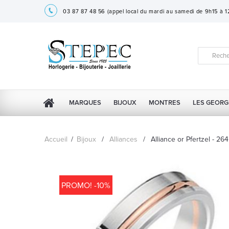
03 87 87 48 56
(appel local du mardi au samedi de 9h15 à 
MARQUES
BIJOUX
MONTRES
LES GEORG
Accueil
/
Bijoux
/
Alliances
/
Alliance or Pfertzel - 2
PROMO! -10%